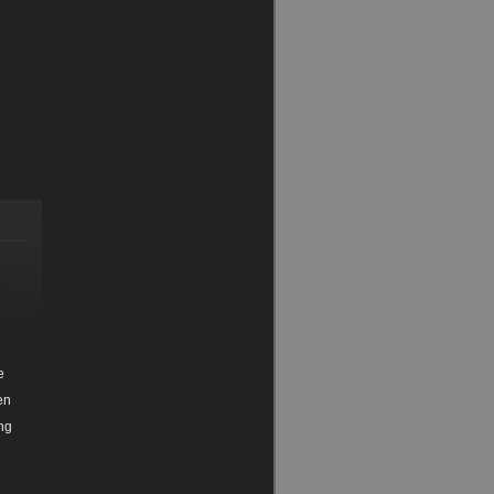
e
en
ng