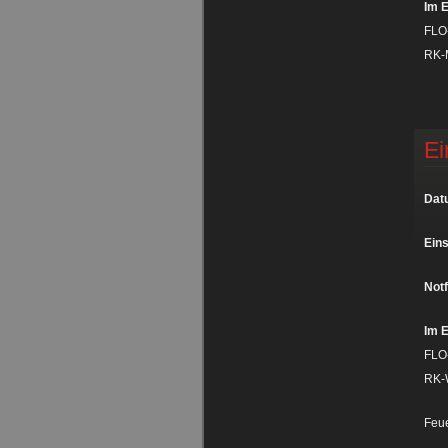
Im E
FLO
RK-
Ei
Dat
Eins
Notf
Im E
FLO
RK-
Feu