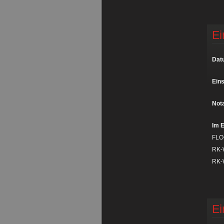
Ei
Dat
Eins
Nota
Im E
FLO
RK-
RK-
Ei