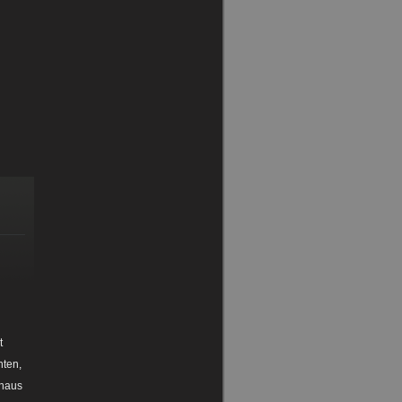
t
nten,
nhaus