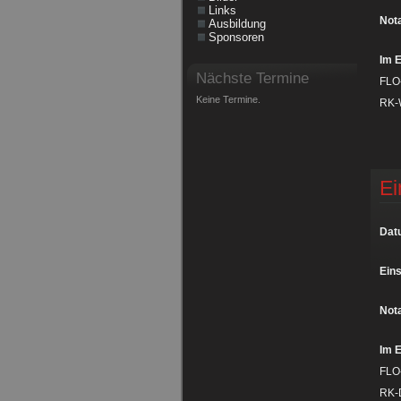
Links
Nota
Ausbildung
Sponsoren
Im E
Nächste Termine
FLO
Keine Termine.
RK-
Ei
Dat
Eins
Nota
Im E
FLO
RK-D