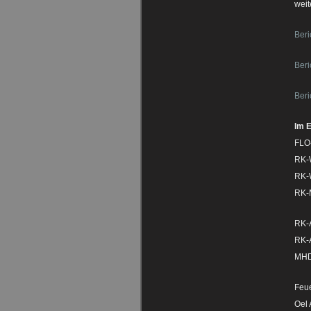
weit
Beri
Beric
Beri
Im E
FLO
RK-
RK-
RK-
RK-A
RK-
MHD
Feue
Oel 