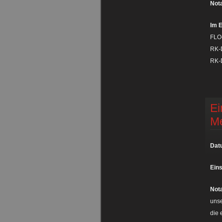
Nota
Im E
FLO
RK-D
RK-D
Ei
M
Dat
Eins
Nota
unse
die 