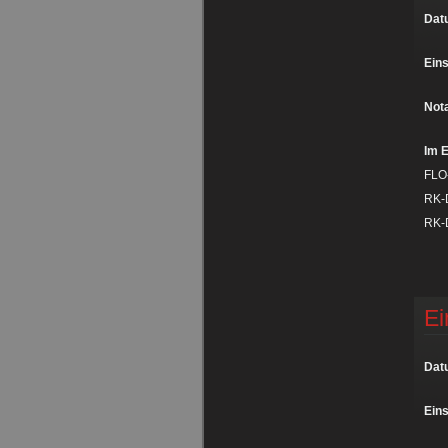
Dat
Eins
Nota
Im E
FLO
RK-D
RK-D
Ei
Dat
Eins