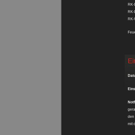
RK-D
RK-D
RK-
Feu
Ei
Dat
Eins
Notf
gera
den 
mit