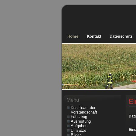
Home
Kontakt
Datenschutz
Menü
Ei
Das Team der
Vorstandschaft
Dat
Fahrzeug
Ausrüstung
Aufgaben
Eins
Einsätze
Bilder