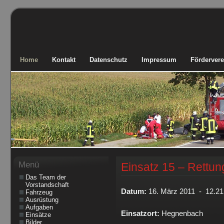
Home
Kontakt
Datenschutz
Impressum
Fördervere
Menü
Einsatz 15 – Rettun
Das Team der
Vorstandschaft
Datum:
16. März 2011 - 12.21
Fahrzeug
Ausrüstung
Aufgaben
Einsatzort:
Hegnenbach
Einsätze
Bilder