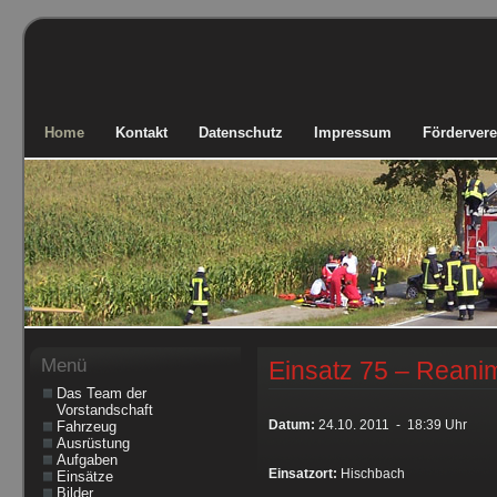
Home
Kontakt
Datenschutz
Impressum
Fördervere
Menü
Einsatz 75 – Reani
Das Team der
Vorstandschaft
Datum:
24.10. 2011 - 18:39 Uhr
Fahrzeug
Ausrüstung
Aufgaben
Einsatzort:
Hischbach
Einsätze
Bilder