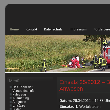
Home
Kontakt
Datenschutz
Impressum
Fördervere
Menü
Einsatz 25/2012 – B
Das Team der
Anwesen
Vorstandschaft
Fahrzeug
Ausrüstung
Datum:
26.04.2012 – 12:37 Uh
Aufgaben
Einsätze
Einsatzort:
Wortelstetten
Bilder